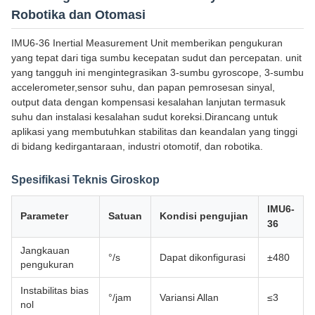
Robotika dan Otomasi
IMU6-36 Inertial Measurement Unit memberikan pengukuran
yang tepat dari tiga sumbu kecepatan sudut dan percepatan. unit
yang tangguh ini mengintegrasikan 3-sumbu gyroscope, 3-sumbu
accelerometer,sensor suhu, dan papan pemrosesan sinyal,
output data dengan kompensasi kesalahan lanjutan termasuk
suhu dan instalasi kesalahan sudut koreksi.Dirancang untuk
aplikasi yang membutuhkan stabilitas dan keandalan yang tinggi
di bidang kedirgantaraan, industri otomotif, dan robotika.
Spesifikasi Teknis Giroskop
IMU6-
Parameter
Satuan
Kondisi pengujian
36
Jangkauan
°/s
Dapat dikonfigurasi
±480
pengukuran
Instabilitas bias
°/jam
Variansi Allan
≤3
nol