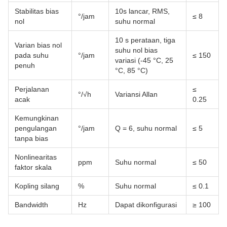
Stabilitas bias
10s lancar, RMS,
°/jam
≤ 8
nol
suhu normal
10 s perataan, tiga
Varian bias nol
suhu nol bias
pada suhu
°/jam
≤ 150
variasi (-45 °C, 25
penuh
°C, 85 °C)
Perjalanan
≤
°/√h
Variansi Allan
acak
0.25
Kemungkinan
pengulangan
°/jam
Q = 6, suhu normal
≤ 5
tanpa bias
Nonlinearitas
ppm
Suhu normal
≤ 50
faktor skala
Kopling silang
%
Suhu normal
≤ 0.1
Bandwidth
Hz
Dapat dikonfigurasi
≥ 100