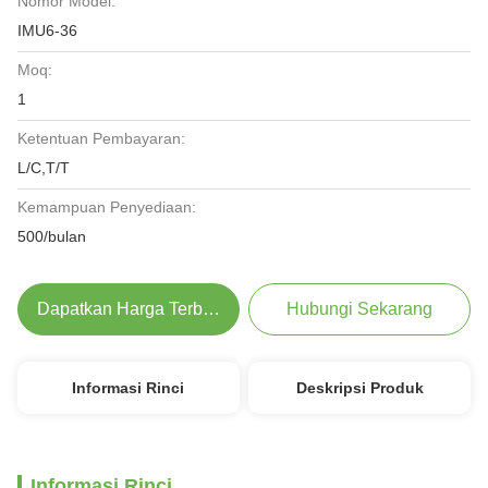
Nomor Model:
IMU6-36
Moq:
1
Ketentuan Pembayaran:
L/C,T/T
Kemampuan Penyediaan:
500/bulan
Dapatkan Harga Terbaik
Hubungi Sekarang
Informasi Rinci
Deskripsi Produk
Informasi Rinci