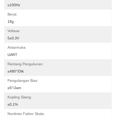
≥100Hz
Berat:
18g
Voltase:
5±0,3V
Antarmuka:
UART
Rentang Pengukuran:
±480°/dtk
Pengulangan Bias:
≤5°/jam
Kopling Silang:
≤0,1%
Nonlinier Faktor Skala: