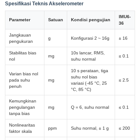
Spesifikasi Teknis Akselerometer
IMU6-
Parameter
Satuan
Kondisi pengujian
36
Jangkauan
g
Konfigurasi 2 ~ 16g
± 16
pengukuran
Stabilitas bias
10s lancar, RMS,
mg
≤ 0.1
nol
suhu normal
10 s perataan, tiga
Varian bias nol
suhu nol bias
pada suhu
mg
≤ 2.5
variasi (-45 °C, 25
penuh
°C, 85 °C)
Kemungkinan
pengulangan
mg
Q = 6, suhu normal
≤ 0.1
tanpa bias
Nonlinearitas
ppm
Suhu normal, ± 1 g
≤ 200
faktor skala