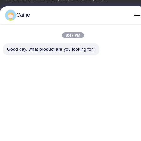
Telp
Caine
86-755-23097872
8:47 PM
Good day, what product are you looking for?
Cina Kualitas Baik Sensor Akselerometer Gyro Pemasok. Hak
cipta © -2026 Shenzhen Fire Power Control Technology Co., LTD
Semua hak dilindungi.
Kebijakan Privasi
|
Sitemap