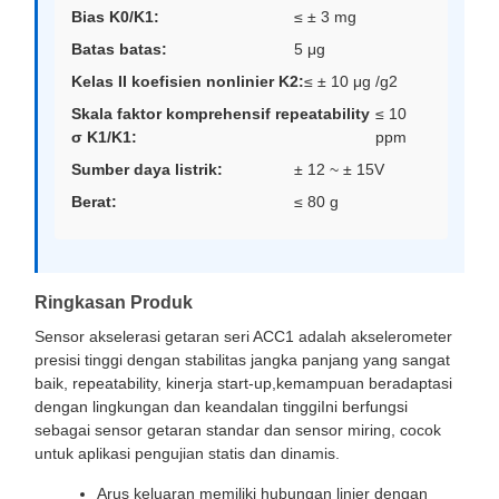
Bias K0/K1:
≤ ± 3 mg
Batas batas:
5 μg
Kelas II koefisien nonlinier K2:
≤ ± 10 μg /g2
Skala faktor komprehensif repeatability
≤ 10
σ K1/K1:
ppm
Sumber daya listrik:
± 12 ~ ± 15V
Berat:
≤ 80 g
Ringkasan Produk
Sensor akselerasi getaran seri ACC1 adalah akselerometer
presisi tinggi dengan stabilitas jangka panjang yang sangat
baik, repeatability, kinerja start-up,kemampuan beradaptasi
dengan lingkungan dan keandalan tinggiIni berfungsi
sebagai sensor getaran standar dan sensor miring, cocok
untuk aplikasi pengujian statis dan dinamis.
Arus keluaran memiliki hubungan linier dengan