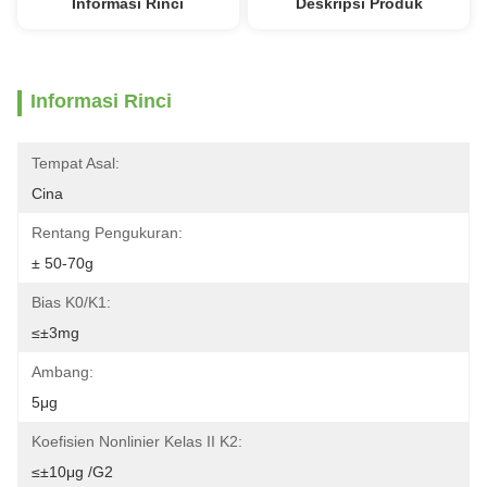
Informasi Rinci
Deskripsi Produk
Informasi Rinci
Tempat Asal:
Cina
Rentang Pengukuran:
± 50-70g
Bias K0/K1:
≤±3mg
Ambang:
5μg
Koefisien Nonlinier Kelas II K2:
≤±10μg /g2