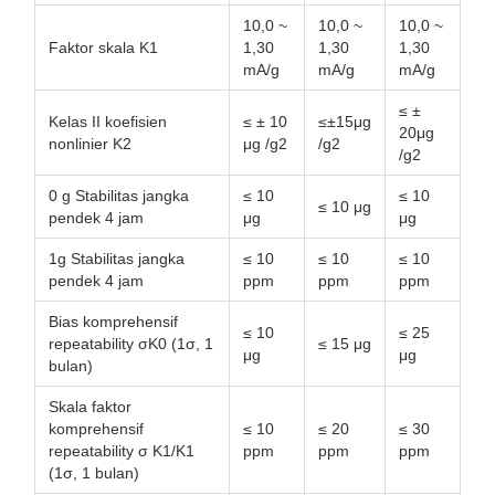
10,0 ~
10,0 ~
10,0 ~
Faktor skala K1
1,30
1,30
1,30
mA/g
mA/g
mA/g
≤ ±
Kelas II koefisien
≤ ± 10
≤±15μg
20μg
nonlinier K2
μg /g2
/g2
/g2
0 g Stabilitas jangka
≤ 10
≤ 10
≤ 10 μg
pendek 4 jam
μg
μg
1g Stabilitas jangka
≤ 10
≤ 10
≤ 10
pendek 4 jam
ppm
ppm
ppm
Bias komprehensif
≤ 10
≤ 25
repeatability σK0 (1σ, 1
≤ 15 μg
μg
μg
bulan)
Skala faktor
komprehensif
≤ 10
≤ 20
≤ 30
repeatability σ K1/K1
ppm
ppm
ppm
(1σ, 1 bulan)