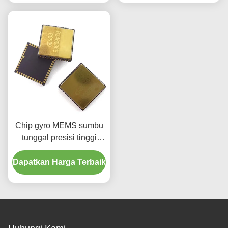
penerbangan
Chip gyro MEMS sumbu
tunggal presisi tinggi
dengan bias 1°/h untuk
Dapatkan Harga Terbaik
pelayaran dan stabilisasi