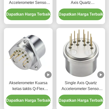
Accelerometer Sensor
Axis Quartz
getaran Q-Flex QA-3000
Accelerometer Sensor
Dapatkan Harga Terbaik
Penggantian
Dapatkan Harga Terbaik
Getaran untuk
Pengeboran Minyak
Akselerometer Kuarsa
Single Axis Quartz
kelas taktis Q-Flex
Accelerometer Sensor
QA3000 Pengganti
Getaran Honeywell Q-
Dapatkan Harga Terbaik
Honeywell untuk
Dapatkan Harga Terbaik
Flex QA-750
Aerospace dan
Penggantian