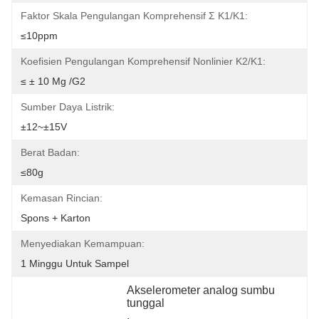
Faktor Skala Pengulangan Komprehensif Σ K1/K1:
≤10ppm
Koefisien Pengulangan Komprehensif Nonlinier K2/K1:
≤ ± 10 Μg /g2
Sumber Daya Listrik:
±12~±15V
Berat Badan:
≤80g
Kemasan Rincian:
Spons + Karton
Menyediakan Kemampuan:
1 Minggu Untuk Sampel
Akselerometer analog sumbu 
tunggal
, 