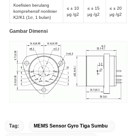
Koefisien berulang
≤ ± 10
≤ ± 15
≤ ± 20
komprehensif nonlinier
μg /g2
μg /g2
μg /g2
K2/K1 (1σ, 1 bulan)
Gambar Dimensi
Tag:
MEMS Sensor Gyro Tiga Sumbu