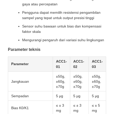
gaya atau percepatan
Pengguna dapat memilih resistensi pengambilan
sampel yang tepat untuk output presisi tinggi
Sensor suhu bawaan untuk bias dan kompensasi
faktor skala
Mengurangi pengaruh dari variasi suhu lingkungan
Parameter teknis
ACC1-
ACC1-
ACC1-
Parameter
01
02
03
±50g,
±50g,
±50g,
Jangkauan
±60g,
±60g,
±60g,
±70g
±70g
±70g
Sempadan
5 μg
5 μg
5 μg
≤ ± 3
≤ ± 3
≤ ± 5
Bias K0/K1
mg
mg
mg