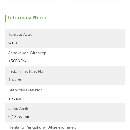
Informasi Rinci
Tempat Asal:
Cina
Jangkauan Giroskop:
±500º/dtk
Instabilitas Bias Nol:
1º/jam
Stabilitas Bias Nol:
7º/jam
Jalan Acak:
0,13 º/√jam
Rentang Pengukuran Akselerometer: