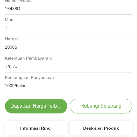
Nomor Model:
16488D
Moq:
1
Harga:
2000$
Ketentuan Pembayaran:
T/t, l/c
Kemampuan Penyediaan:
1000/bulan
Dapatkan Harga Terbaik
Hubungi Sekarang
Informasi Rinci
Deskripsi Produk