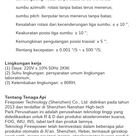
sumbu azimuth: rotasi tanpa batas terus menerus;
sumbu pitch: berputar terus menerus tanpa batas;
Kesalahan rotasi dari kecenderungan tiga sumbu: ≤ ± 10 ′′;
Keakuratan posisi tiga sumbu: ± 10 ′′;
Kemungkinan pengulangan posisi triaxial: ± 5 ′′;
Rentang kecepatan: ± 0,001 °/S ~ ± 500 °/S;
Lingkungan kerja
(1) Daya: 220V ± 10% 50Hz 2KW;
(2) Suhu lingkungan: persyaratan umum lingkungan
laboratorium;
(3) Kelembaban lingkungan: ≤ 80RH;
Tentang Tenaga Api
Firepower Technology (Shenzhen) Co., Ltd. didirikan pada tahun
2013 dan terdaftar di Shenzhen Nanshan High-tech
Park.Perusahaan ini adalah perusahaan teknologi tinggi yang
didedikasikan untuk R & D dan produksi akselerometer kuarsa,
FOG, IMU, INS, tabel tarif dan produk lainnya.
Teknologi Firewpower telah berinvestasi dalam beberapa jalur
produksi otomatis di Xi'an, Shenzhen, Hebei, termasuk giroskop