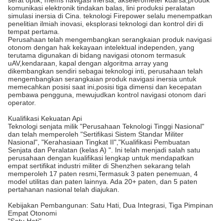
serat optik, mems navigasi inersia, akselerometer kuarsa,produk
komunikasi elektronik tindakan balas, lini produksi peralatan
simulasi inersia di Cina. teknologi Firepower selalu menempatkan
penelitian ilmiah inovasi, eksplorasi teknologi dan kontrol diri di
tempat pertama.
Perusahaan telah mengembangkan serangkaian produk navigasi
otonom dengan hak kekayaan intelektual independen, yang
terutama digunakan di bidang navigasi otonom termasuk
uAV,kendaraan, kapal dengan algoritma array yang
dikembangkan sendiri sebagai teknologi inti, perusahaan telah
mengembangkan serangkaian produk navigasi inersia untuk
memecahkan posisi saat ini,posisi tiga dimensi dan kecepatan
pembawa pengguna, mewujudkan kontrol navigasi otonom dari
operator.
Kualifikasi Kekuatan Api
Teknologi senjata milik "Perusahaan Teknologi Tinggi Nasional"
dan telah memperoleh "Sertifikasi Sistem Standar Militer
Nasional", "Kerahasiaan Tingkat II","Kualifikasi Pembuatan
Senjata dan Peralatan (kelas A) ". Ini telah menjadi salah satu
perusahaan dengan kualifikasi lengkap untuk mendapatkan
empat sertifikat industri militer di Shenzhen sekarang telah
memperoleh 17 paten resmi,Termasuk 3 paten penemuan, 4
model utilitas dan paten lainnya. Ada 20+ paten, dan 5 paten
pertahanan nasional telah diajukan.
Kebijakan Pembangunan: Satu Hati, Dua Integrasi, Tiga Pimpinan
Empat Otonomi