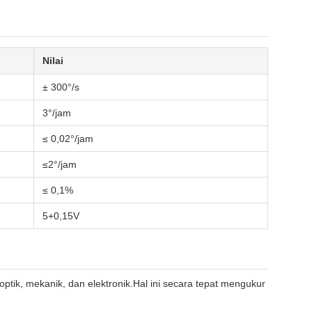
Nilai
± 300°/s
3°/jam
≤ 0,02°/jam
≤2°/jam
≤ 0,1%
5+0,15V
tik, mekanik, dan elektronik.Hal ini secara tepat mengukur