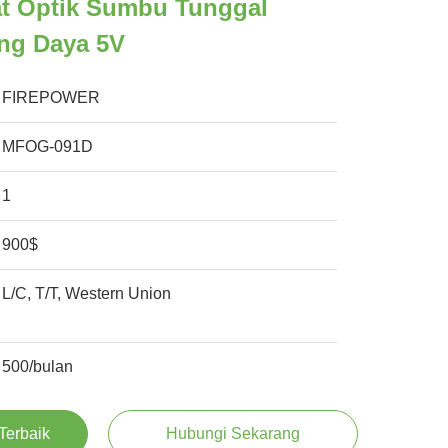
at Optik Sumbu Tunggal
ang Daya 5V
FIREPOWER
MFOG-091D
1
900$
L/C, T/T, Western Union
500/bulan
Terbaik
Hubungi Sekarang