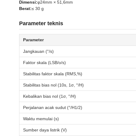
Dimensi:
φ24mm × 51,6mm
Berat:
≤ 30 g
Parameter teknis
Parameter
Jangkauan (°/s)
Faktor skala (LSB/o/s)
Stabilitas faktor skala (RMS,%)
Stabilitas bias nol (10s, 1σ, °/H)
Kebalikan bias nol (1σ, °/H)
Perjalanan acak sudut (°/H1/2)
Waktu memulai (s)
Sumber daya listrik (V)