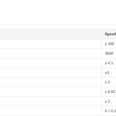
Spesif
± 300
3600
≤ 0.1
≤3
≤ 2
≤ 0.02
≤ 2
5 + 0.