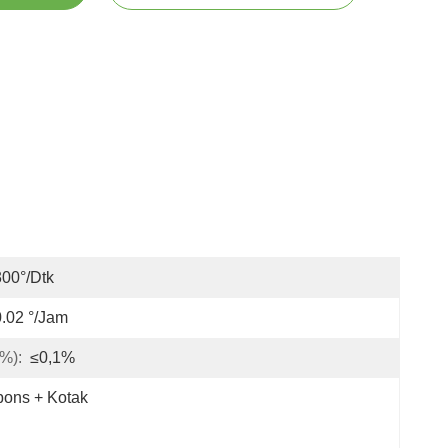
00°/dtk
.02 °/jam
,%):
≤0,1%
ons + Kotak