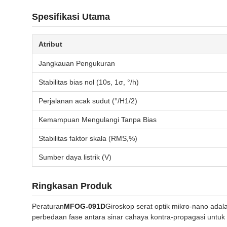
Spesifikasi Utama
Atribut
Jangkauan Pengukuran
Stabilitas bias nol (10s, 1σ, °/h)
Perjalanan acak sudut (°/H1/2)
Kemampuan Mengulangi Tanpa Bias
Stabilitas faktor skala (RMS,%)
Sumber daya listrik (V)
Ringkasan Produk
Peraturan
MFOG-091D
Giroskop serat optik mikro-nano adal
perbedaan fase antara sinar cahaya kontra-propagasi untuk