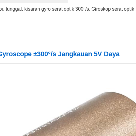
bu tunggal
, 
kisaran gyro serat optik 300°/s
, 
Giroskop serat optik
 Gyroscope ±300°/s Jangkauan 5V Daya