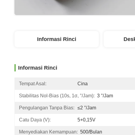
Informasi Rinci
Desk
Informasi Rinci
Tempat Asal:
Cina
Stabilitas Nol-Bias (10s, 1σ, °/jam):
3 °/jam
Pengulangan Tanpa Bias:
≤2 °/jam
Catu Daya (V):
5+0,15V
Menyediakan Kemampuan:
500/bulan