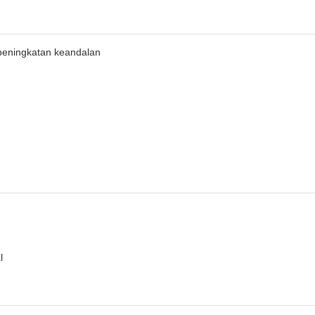
peningkatan keandalan
l