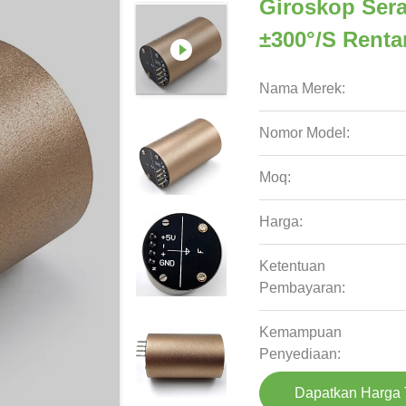
Giroskop Ser
±300°/s Rent
Nama Merek:
Nomor Model:
Moq:
Harga:
Ketentuan
Pembayaran:
Kemampuan
Penyediaan:
Dapatkan Harga 