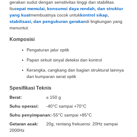
gerakan sudut dengan sensitivitas tinggi dan stabilitas.
Itu
cepat memulai, konsumsi daya rendah, dan struktur
yang kuat
membuatnya cocok untuk
kontrol sikap,
stabilisasi, dan pengukuran gerakan
di lingkungan yang
menuntut.
Komposisi
Pengaturan jalur optik
Papan sirkuit sinyal deteksi dan kontrol
Kerangka, cangkang dan bagian struktural lainnya
dari kumparan serat optik
Spesifikasi Teknis
Berat:
≤ 150 g
Suhu operasi:
-40°C sampai +70°C
Suhu penyimpanan:
-55°C sampai +85°C
Getaran acak:
20g, rentang frekuensi: 20Hz sampai
2000Hz