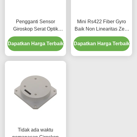
Pengganti Sensor
Mini Rs422 Fiber Gyro
Giroskop Serat Optik
Baik Non Linearitas Zero
Terintegrasi Fotoni
Bias Stabilitas
Dapatkan Harga Terbaik
Silikon Fizoptika Vg910
Dapatkan Harga Terbaik
Tidak ada waktu