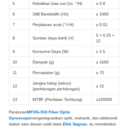
5
Kebalikan bias nol (1σ, °/H)
≤ 0.8
6
3dB Bandwidth (Hz)
≥ 1000
7
Perjalanan acak (°/√H)
≤ 0.02
5 + 0,25 +
8
Sumber daya listrik (V)
12
9
Konsumsi Daya (W)
≤ 1.5
10
Dampak (g)
≥ 1500
11
Percepatan (g)
≥ 70
Jangka hidup (tahun)
12
≥ 15
(perhitungan perhitungan)
13
MTBF (Penilaian Terhitung)
≥100000
Peraturan
MFOG-910 Fiber Optic
Gyroscope
mengintegrasikan optik, mekanik, dan elektronik
dalam satu desain solid-state.
Efek Sagnac
, itu mendeteksi