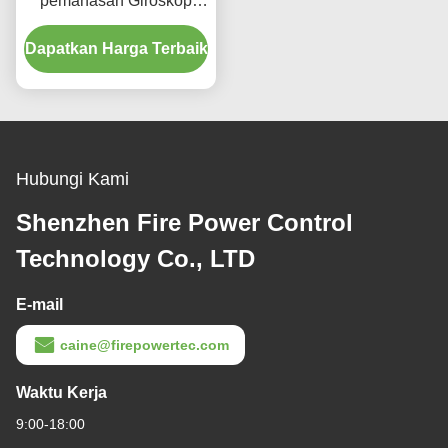
pemanasan Giroskop
serat optik dengan
Dapatkan Harga Terbaik
rentang dinamis luas
200g Output Mode RS-
422
Hubungi Kami
Shenzhen Fire Power Control
Technology Co., LTD
E-mail
caine@firepowertec.com
Waktu Kerja
9:00-18:00