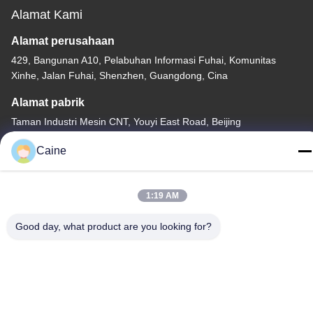
Alamat Kami
Alamat perusahaan
429, Bangunan A10, Pelabuhan Informasi Fuhai, Komunitas
Xinhe, Jalan Fuhai, Shenzhen, Guangdong, Cina
Alamat pabrik
Taman Industri Mesin CNT, Youyi East Road, Beijing
Telp
Caine
86-755-23097872
1:19 AM
Good day, what product are you looking for?
Cina Kualitas Baik Sensor Akselerometer Gyro Pemasok. Hak
cipta © -2026 Shenzhen Fire Power Control Technology Co., LTD
Semua hak dilindungi.
Kebijakan Privasi
|
Sitemap