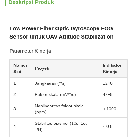
Deskripsi Produk
Low Power Fiber Optic Gyroscope FOG
Sensor untuk UAV Attitude Stabilization
Parameter Kinerja
Nomor
Indikator
Proyek
Seri
Kinerja
1
Jangkauan (°/s)
±240
2
Faktor skala (mV/°/s)
47±5
Nonlinearitas faktor skala
3
≤ 1000
(ppm)
Stabilitas bias nol (10s, 1σ,
4
≤ 0.8
°/H)