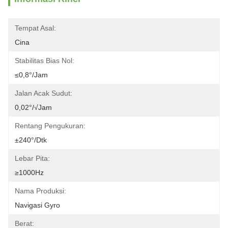
Tempat Asal:
Cina
Stabilitas Bias Nol:
≤0,8°/jam
Jalan Acak Sudut:
0,02°/√jam
Rentang Pengukuran:
±240°/dtk
Lebar Pita:
≥1000Hz
Nama Produksi:
Navigasi Gyro
Berat: