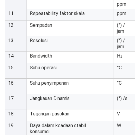
ppm
11
Repeatability faktor skala
ppm
12
Sempadan
(°) /
jam
13
Resolusi
(°) /
jam
14
Bandwidth
Hz
15
Suhu operasi
°C
16
Suhu penyimpanan
°C
17
Jangkauan Dinamis
(°) /s
18
Tegangan pasokan
V
19
Daya dalam keadaan stabil
W
konsumsi