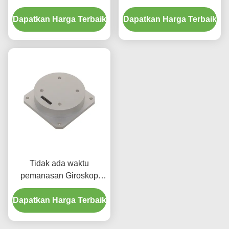
Terintegrasi Fotoni
Bias Stabilitas
Dapatkan Harga Terbaik
Silikon Fizoptika Vg910
Dapatkan Harga Terbaik
Tidak ada waktu
pemanasan Giroskop
serat optik dengan
Dapatkan Harga Terbaik
rentang dinamis luas
200g Output Mode RS-
422