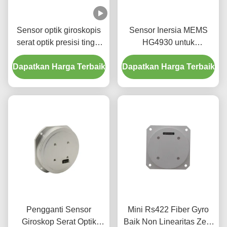
Sensor optik giroskopis
Sensor Inersia MEMS
serat optik presisi tinggi
HG4930 untuk
tingkat kebisingan rendah
Penginderaan Orientasi
Dapatkan Harga Terbaik
biaya yang wajar
Dapatkan Harga Terbaik
Gerakan Presisi
Pengganti Sensor
Mini Rs422 Fiber Gyro
Giroskop Serat Optik
Baik Non Linearitas Zero