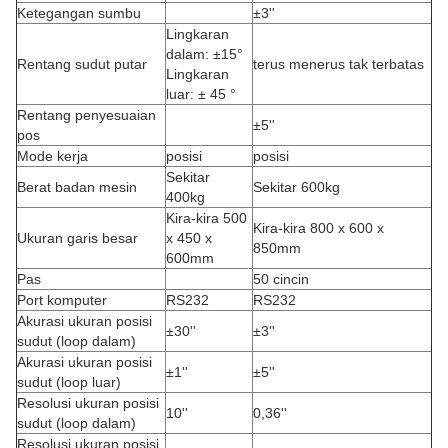
Ketegangan sumbu
±3''
Lingkaran
dalam: ±15°
Rentang sudut putar
terus menerus tak terbatas
Lingkaran
luar: ± 45 °
Rentang penyesuaian
±5''
pos
Mode kerja
posisi
posisi
Sekitar
Berat badan mesin
Sekitar 600kg
400kg
Kira-kira 500
Kira-kira 800 x 600 x
Ukuran garis besar
x 450 x
850mm
600mm
Pas
50 cincin
Port komputer
RS232
RS232
Akurasi ukuran posisi
±30''
±3''
sudut (loop dalam)
Akurasi ukuran posisi
±1''
±5''
sudut (loop luar)
Resolusi ukuran posisi
10''
0,36''
sudut (loop dalam)
Resolusi ukuran posisi