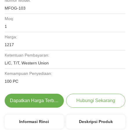
Nomor Model:
MFOG-103
Moq:
1
Harga:
1217
Ketentuan Pembayaran:
L/C, T/T, Western Union
Kemampuan Penyediaan:
100 PC
Dapatkan Harga Terbaik
Hubungi Sekarang
Informasi Rinci
Deskripsi Produk