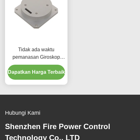
Tidak ada waktu
pemanasan Giroskop
serat optik dengan
Dapatkan Harga Terbaik
rentang dinamis luas
200g Output Mode RS-
422
Hubungi Kami
Shenzhen Fire Power Control
Technology Co., LTD