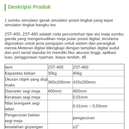
Deskripsi Produk
1 sumbu simulator gerak simulator posisi tingkat yang tepat
simulator tingkat bangku tes
2ST-400, 2ST-460 adalah roda percontohan tipe sisi meja sumbu
ganda yang mengemudikan meja putar posisi digital, terutama
digunakan untuk jenis pengujian untuk sistem dan perangkat
inersia.Meteran digital dilengkapi dengan tampilan digital sudut
dan port serial standar.Ini memiliki fitur akurasi tinggi, aplikasi
luas, penggunaan nyaman, biaya rendah, dll.
item
2ST-400
2ST-460
Kapasitas beban
30kg
40kg
Ukuran objek yang diuji
360x200mm
420x200mm
maks
Diameter segi meja
400mm
460mm
Kerataan segi meja
0,01mm
Nilai brengsek segi
0,01mm ~ 0,03mm
tabel
Pengecoran bahan
pengecoran
segi meja
kesalahan goyangan
±2''