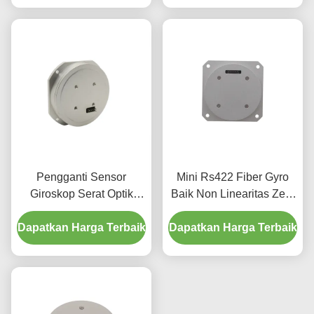
Pengganti Sensor
Mini Rs422 Fiber Gyro
Giroskop Serat Optik
Baik Non Linearitas Zero
Terintegrasi Fotoni
Bias Stabilitas
Dapatkan Harga Terbaik
Silikon Fizoptika Vg910
Dapatkan Harga Terbaik