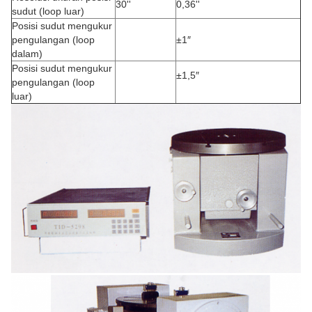
30''
0,36''
sudut (loop luar)
Posisi sudut mengukur
pengulangan (loop
±1″
dalam)
Posisi sudut mengukur
±1,5″
pengulangan (loop
luar)