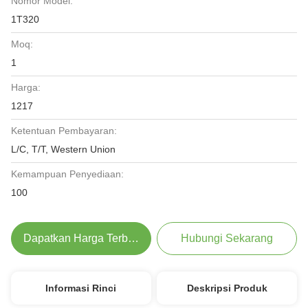
Nomor Model:
1T320
Moq:
1
Harga:
1217
Ketentuan Pembayaran:
L/C, T/T, Western Union
Kemampuan Penyediaan:
100
Dapatkan Harga Terbaik
Hubungi Sekarang
Informasi Rinci
Deskripsi Produk