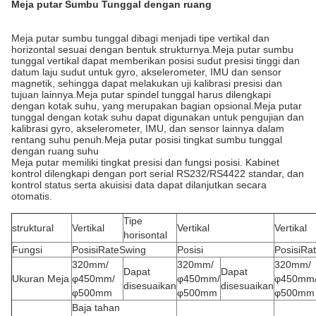
Meja putar Sumbu Tunggal dengan ruang
Meja putar sumbu tunggal dibagi menjadi tipe vertikal dan
horizontal sesuai dengan bentuk strukturnya.Meja putar sumbu
tunggal vertikal dapat memberikan posisi sudut presisi tinggi dan
datum laju sudut untuk gyro, akselerometer, IMU dan sensor
magnetik, sehingga dapat melakukan uji kalibrasi presisi dan
tujuan lainnya.Meja putar spindel tunggal harus dilengkapi
dengan kotak suhu, yang merupakan bagian opsional.Meja putar
tunggal dengan kotak suhu dapat digunakan untuk pengujian dan
kalibrasi gyro, akselerometer, IMU, dan sensor lainnya dalam
rentang suhu penuh.Meja putar posisi tingkat sumbu tunggal
dengan ruang suhu
Meja putar memiliki tingkat presisi dan fungsi posisi. Kabinet
kontrol dilengkapi dengan port serial RS232/RS4422 standar, dan
kontrol status serta akuisisi data dapat dilanjutkan secara
otomatis.
Tipe
struktural
Vertikal
Vertikal
Vertikal
horisontal
Fungsi
PosisiRateSwing
Posisi
PosisiRa
320mm/
320mm/
320mm/
Dapat
Dapat
Ukuran Meja
φ450mm/
φ450mm/
φ450mm
disesuaikan
disesuaikan
φ500mm
φ500mm
φ500mm
Baja tahan