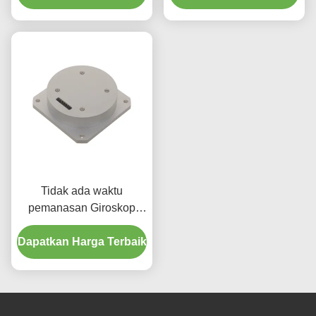
Tidak ada waktu
pemanasan Giroskop
serat optik dengan
Dapatkan Harga Terbaik
rentang dinamis luas
200g Output Mode RS-
422