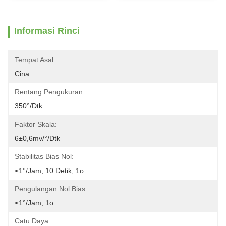
Informasi Rinci
Tempat Asal:
Cina
Rentang Pengukuran:
350°/dtk
Faktor Skala:
6±0,6mv/°/dtk
Stabilitas Bias Nol:
≤1°/jam, 10 Detik, 1σ
Pengulangan Nol Bias:
≤1°/jam, 1σ
Catu Daya: