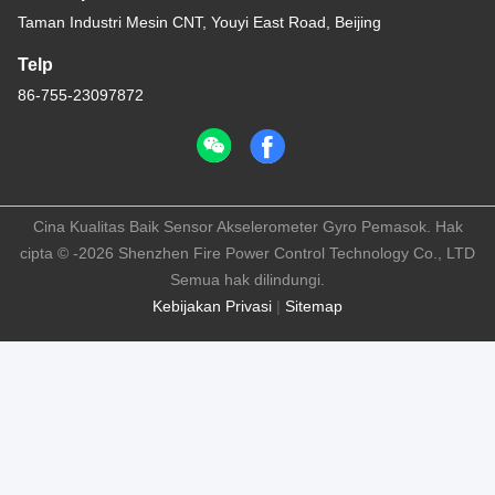
Taman Industri Mesin CNT, Youyi East Road, Beijing
Telp
86-755-23097872
Cina Kualitas Baik Sensor Akselerometer Gyro Pemasok. Hak
cipta © -2026 Shenzhen Fire Power Control Technology Co., LTD
Semua hak dilindungi.
Kebijakan Privasi
|
Sitemap