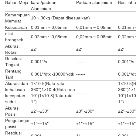
Bahan Meja
karat/paduan
Paduan aluminium
Besi taha
Aluminium
Kemampuan
10 ~ 30kg (Dapat disesuaikan)
Memuat
Kebosanan
0,01mm ~ 0,05mm
0,01mm ~ 0,05mm
0,01mm 
nilai
0,02mm ~ 0,08mm
0,02mm ~ 0,08mm
0,02mm 
brengsek
Akurasi
±2″
±2″
±2″
Rotasi
Resolusi
0,001°/s
------
0,001°/s
Tingkat
Rentang
0,001°/dtk~10000°/dtk
------
0,001°/d
Tarif
Akurasi dan
1×10-5(Rata-rata
1×10-5(R
kehalusan
360°)1×10-4(Rata-rata
360°)1×1
------
kecepatan
10°)1×10-3(Rata-rata
10°)1×10
sudut
1°)
1°)
Akurasi
±2″~±30″
±3″~±30″
±2″~±30″
Posisi
Pengulangan
±1″~±15″
±1″~±15″
±1″~±15″
posisi
Resolusi