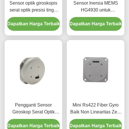
Sensor optik giroskopis
Sensor Inersia MEMS
serat optik presisi tinggi
HG4930 untuk
tingkat kebisingan rendah
Penginderaan Orientasi
Dapatkan Harga Terbaik
biaya yang wajar
Dapatkan Harga Terbaik
Gerakan Presisi
Pengganti Sensor
Mini Rs422 Fiber Gyro
Giroskop Serat Optik
Baik Non Linearitas Zero
Terintegrasi Fotoni
Bias Stabilitas
Dapatkan Harga Terbaik
Silikon Fizoptika Vg910
Dapatkan Harga Terbaik