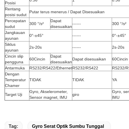
0.36″
1″
0.36″
Posisi
Rentang
Putar terus menerus / Dapat Disesuaikan
posisi sudut
Percepatan
Dapat
300 °/s²
------
300 °/s²
sudut
disesuaikan
Jangkauan
0°-±45°
------
0°-±45°
ayunan
Siklus
2s-20s
------
2s-20s
ayunan
Cincin slip
Dapat
60Cincin
Dapat disesuaikan
60Cincin
pengguna
disesuaikan
Antarmuka
RS232/RS422/Ethernet
RS232/RS422
RS232/R
Dengan
Temperatur
TIDAK
TIDAK
YA
Chamer
Gyro, Akselerometer,
Gyro, se
Target Uji
giro
Sensor magnet, IMU
IMU
Tag:
Gyro Serat Optik Sumbu Tunggal