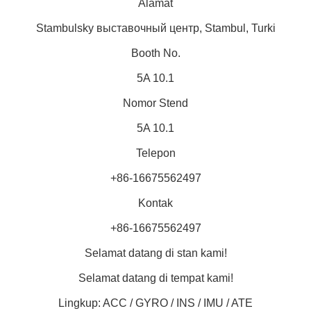
Alamat
Stambulsky выставочный центр, Stambul, Turki
Booth No.
5A 10.1
Nomor Stend
5A 10.1
Telepon
+86-16675562497
Kontak
+86-16675562497
Selamat datang di stan kami!
Selamat datang di tempat kami!
Lingkup: ACC / GYRO / INS / IMU / ATE